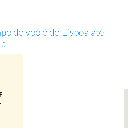
po de voo é do Lisboa até
ia
:
F-
e