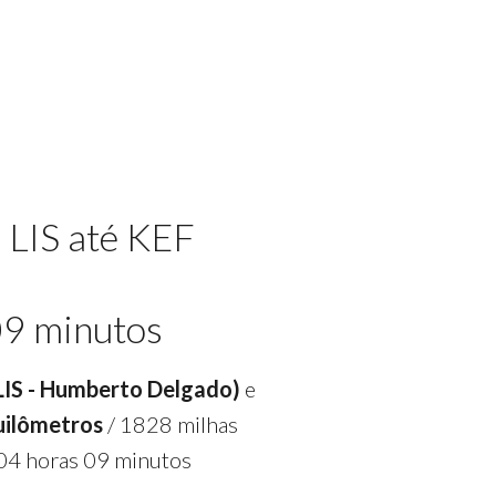
 LIS até KEF
09 minutos
(LIS - Humberto Delgado)
e
uilômetros
/ 1828 milhas
04 horas 09 minutos