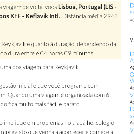
D
a viagem de volta, voos
Lisboa, Portugal (LIS -
s
os KEF - Keflavik Intl.
. Distância média 2943
A
V
 Reykjavik e quanto à duração, dependendo da
oo dura entre e 04 horas 09 minutos
D
A
 uma boa viagem para Reykjavik
A
Q
W
gestão inicial é que você programe com
A
gem. Quando uma viagem é organizada com 6
V
A
o fica muito mais fácil e barato.
D
s
o implique em problemas no trabalho, colégio
A
V
 imprevisto que venha a acontecer e comece a