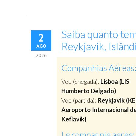
Saiba quanto tem
2
Reykjavik, Islând
AGO
2026
Companhias Aéreas
Voo (chegada):
Lisboa (LIS-
Humberto Delgado)
Voo (partida):
Reykjavik (KE
Aeroporto Internacional d
Keflavik)
Le compagnie aeree: