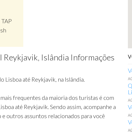
, TAP
ish
l Reykjavik, Islândia Informações
V
V
 Lisboa até Reykjavik, na Islândia.
A
Q
L
mais frequentes da maioria dos turistas é com
A
Lisboa até Reykjavik. Sendo assim, acompanhe a
V
o e outros assuntos relacionados para você
A
V
A