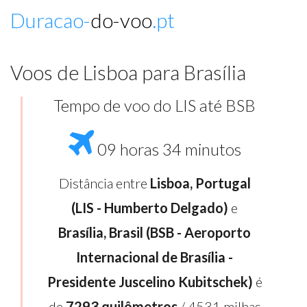
Duracao-
do-voo
.pt
Voos de Lisboa para Brasília
Tempo de voo do LIS até BSB
09 horas 34 minutos
Distância entre
Lisboa, Portugal
(LIS - Humberto Delgado)
e
Brasília, Brasil (BSB - Aeroporto
Internacional de Brasília -
Presidente Juscelino Kubitschek)
é
de
7293 quilômetros
/ 4531 milhas