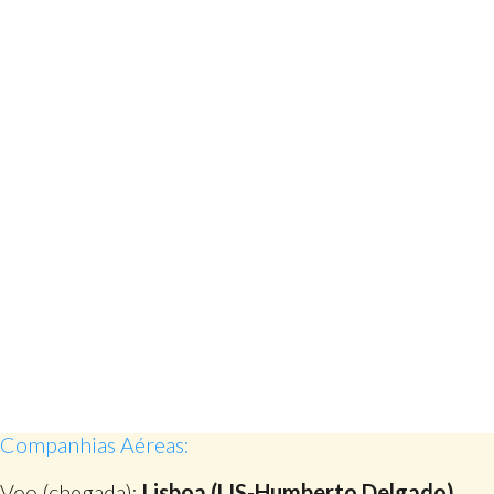
Companhias Aéreas:
Voo (chegada):
Lisboa (LIS-Humberto Delgado)