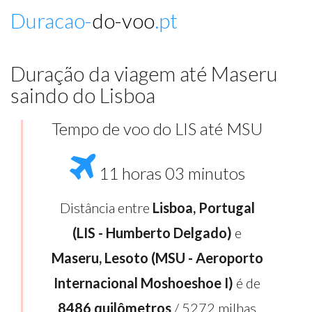
Duracao-
do-voo
.pt
Duração da viagem até Maseru
saindo do Lisboa
Tempo de voo do LIS até MSU
11 horas 03 minutos
Distância entre
Lisboa, Portugal
(LIS - Humberto Delgado)
e
Maseru, Lesoto (MSU - Aeroporto
Internacional Moshoeshoe I)
é de
8486 quilômetros
/ 5272 milhas