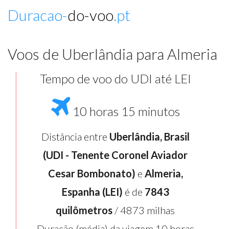
Duracao-
do-voo
.pt
Voos de Uberlândia para Almeria
Tempo de voo do UDI até LEI
10 horas 15 minutos
Distância entre
Uberlândia, Brasil
(UDI - Tenente Coronel Aviador
Cesar Bombonato)
e
Almeria,
Espanha (LEI)
é de
7843
quilômetros
/ 4873 milhas
Duração (média) da viagem 10 horas