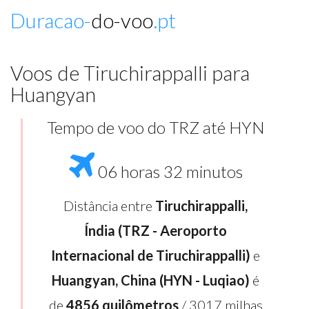
Duracao-
do-voo
.pt
Voos de Tiruchirappalli para
Huangyan
Tempo de voo do TRZ até HYN
06 horas 32 minutos
Distância entre
Tiruchirappalli,
Índia (TRZ - Aeroporto
Internacional de Tiruchirappalli)
e
Huangyan, China (HYN - Luqiao)
é
de
4856 quilômetros
/ 3017 milhas