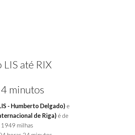
 LIS até RIX
24 minutos
(LIS - Humberto Delgado)
e
nternacional de Riga)
é de
 1949 milhas
04 horas 24 minutos