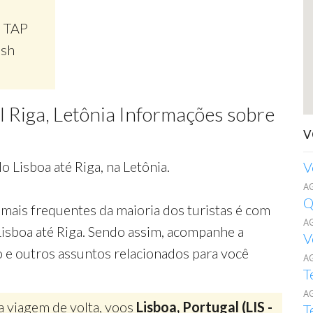
, TAP
ish
l Riga, Letônia Informações sobre
V
 Lisboa até Riga, na Letônia.
V
A
Q
mais frequentes da maioria dos turistas é com
A
Lisboa até Riga. Sendo assim, acompanhe a
V
o e outros assuntos relacionados para você
A
T
A
a viagem de volta, voos
Lisboa, Portugal (LIS -
T