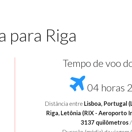
a para Riga
Tempo de voo do
04 horas 
Distância entre
Lisboa, Portugal 
Riga, Letônia (RIX - Aeroporto I
3137 quilômetros
/
Duração (média) da viagem 