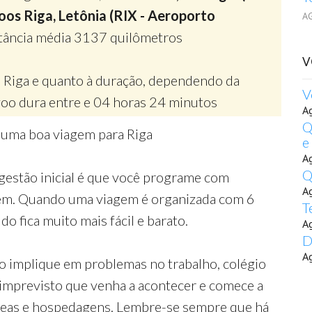
oos Riga, Letônia (RIX - Aeroporto
A
stância média 3137 quilômetros
V
 Riga e quanto à duração, dependendo da
V
oo dura entre e 04 horas 24 minutos
A
Q
 uma boa viagem para Riga
e
A
Q
gestão inicial é que você programe com
A
gem. Quando uma viagem é organizada com 6
T
o fica muito mais fácil e barato.
A
D
A
o implique em problemas no trabalho, colégio
 imprevisto que venha a acontecer e comece a
reas e hospedagens. Lembre-se sempre que há