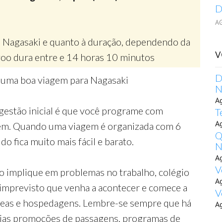
D
A
e Nagasaki e quanto à duração, dependendo da
V
oo dura entre e 14 horas 10 minutos
D
r uma boa viagem para Nagasaki
N
A
gestão inicial é que você programe com
T
A
gem. Quando uma viagem é organizada com 6
Q
o fica muito mais fácil e barato.
N
A
V
o implique em problemas no trabalho, colégio
A
 imprevisto que venha a acontecer e comece a
V
reas e hospedagens. Lembre-se sempre que há
A
rias promoções de passagens, programas de