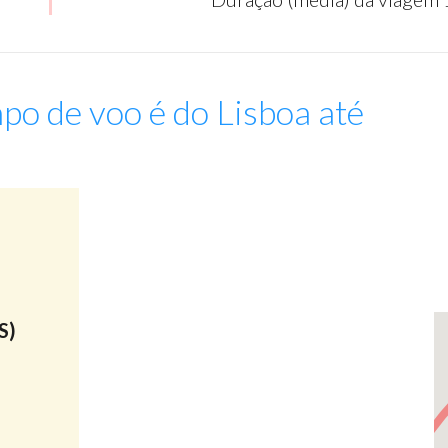
po de voo é do Lisboa até
:
S)