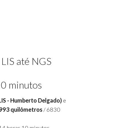
 LIS até NGS
10 minutos
(LIS - Humberto Delgado)
e
993 quilômetros
/ 6830
14 horas 10 minutos