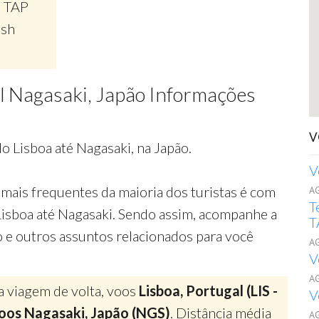
, TAP
ish
al Nagasaki, Japão Informações
V
o Lisboa até Nagasaki, na Japão.
V
mais frequentes da maioria dos turistas é com
A
T
Lisboa até Nagasaki. Sendo assim, acompanhe a
T
o e outros assuntos relacionados para você
A
V
A
a viagem de volta, voos
Lisboa, Portugal (LIS -
V
oos Nagasaki, Japão (NGS)
. Distância média
A