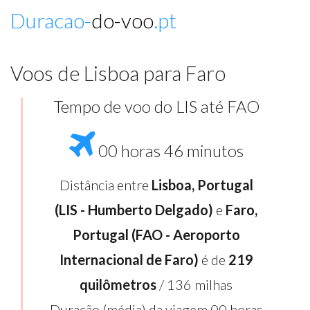
Duracao-
do-voo
.pt
Voos de Lisboa para Faro
Tempo de voo do LIS até FAO
00 horas 46 minutos
Distância entre
Lisboa, Portugal
(LIS - Humberto Delgado)
e
Faro,
Portugal (FAO - Aeroporto
Internacional de Faro)
é de
219
quilômetros
/ 136 milhas
Duração (média) da viagem 00 horas