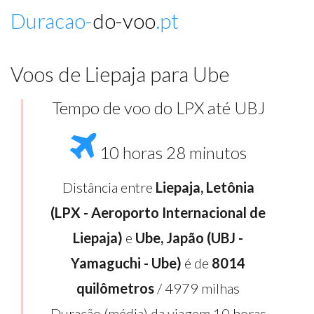
Duracao-
do-voo
.pt
Voos de Liepaja para Ube
Tempo de voo do LPX até UBJ
10 horas 28 minutos
Distância entre
Liepaja, Letônia
(LPX - Aeroporto Internacional de
Liepaja)
e
Ube, Japão (UBJ -
Yamaguchi - Ube)
é de
8014
quilômetros
/ 4979 milhas
Duração (média) da viagem 10 horas