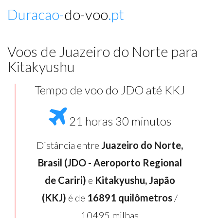
Duracao-
do-voo
.pt
Voos de Juazeiro do Norte para
Kitakyushu
Tempo de voo do JDO até KKJ
21 horas 30 minutos
Distância entre
Juazeiro do Norte,
Brasil (JDO - Aeroporto Regional
de Cariri)
e
Kitakyushu, Japão
(KKJ)
é de
16891 quilômetros
/
10495 milhas