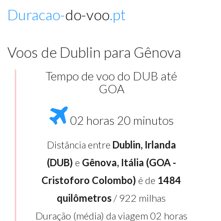
Duracao-
do-voo
.pt
Voos de Dublin para Gênova
Tempo de voo do DUB até
GOA
02 horas 20 minutos
Distância entre
Dublin, Irlanda
(DUB)
e
Gênova, Itália (GOA -
Cristoforo Colombo)
é de
1484
quilômetros
/ 922 milhas
Duração (média) da viagem 02 horas