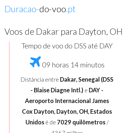
Duracao-
do-voo
.pt
Voos de Dakar para Dayton, OH
Tempo de voo do DSS até DAY
09 horas 14 minutos
Distância entre
Dakar, Senegal (DSS
- Blaise Diagne Intl.)
e
DAY -
Aeroporto Internacional James
Cox Dayton, Dayton, OH, Estados
Unidos
é de
7029 quilômetros
/
4367 milhas