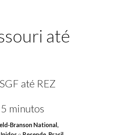
ssouri até
 SGF até REZ
55 minutos
ield-Branson National,
 Unidos
e
Resende, Brasil