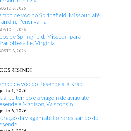
issouri de Lviv
GOSTO 8, 2026
empo de voo do Springfield, Missouri até
ranklin, Pensilvânia
GOSTO 4, 2026
oos de Springfield, Missouri para
harlottesville, Virgínia
GOSTO 8, 2026
OOS RESENDE
empo de voo do Resende até Krabi
gosto 1, 2026
uanto tempo é a viagem de avião até
esende e Madison, Wisconsin
gosto 6, 2026
uração da viagem até Londres saindo do
esende
gosto 8, 2026