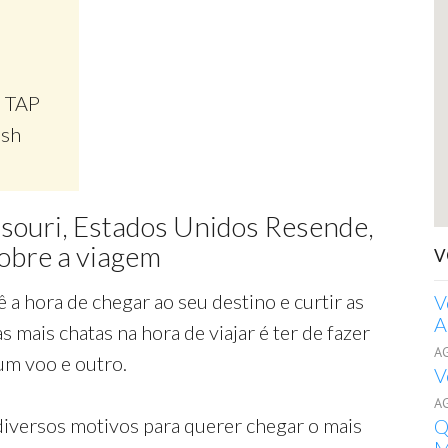
, TAP
ish
ssouri, Estados Unidos Resende,
sobre a viagem
V
ê a hora de chegar ao seu destino e curtir as
V
A
as mais chatas na hora de viajar é ter de fazer
A
um voo e outro.
V
A
iversos motivos para querer chegar o mais
Q