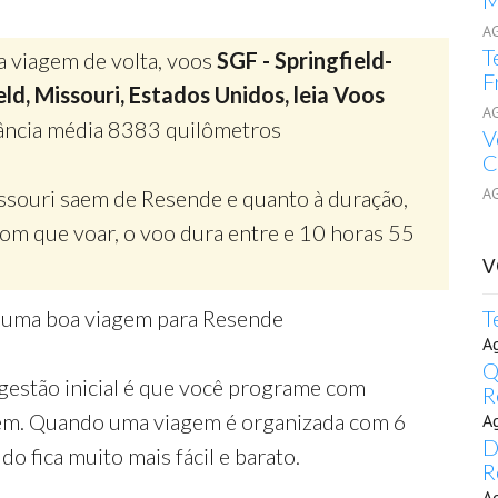
M
A
T
a viagem de volta, voos
SGF - Springfield-
F
ld, Missouri, Estados Unidos, leia Voos
A
tância média 8383 quilômetros
V
C
A
issouri saem de Resende e quanto à duração,
m que voar, o voo dura entre e 10 horas 55
V
r uma boa viagem para Resende
T
A
Q
gestão inicial é que você programe com
R
gem. Quando uma viagem é organizada com 6
A
D
o fica muito mais fácil e barato.
R
A