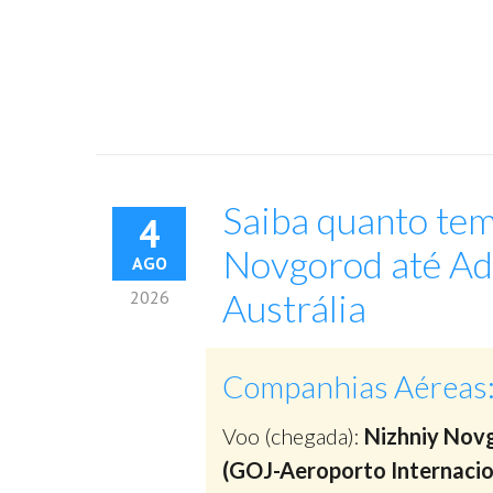
Saiba quanto tem
4
Novgorod até Adel
AGO
Austrália
2026
Companhias Aéreas
Voo (chegada):
Nizhniy Nov
(GOJ-Aeroporto Internacio