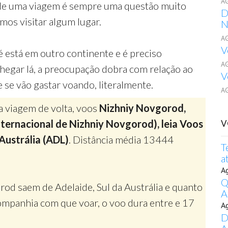
A
de uma viagem é sempre uma questão muito
D
os visitar algum lugar.
N
A
V
é está em outro continente e é preciso
A
chegar lá, a preocupação dobra com relação ao
V
e se vão gastar voando, literalmente.
A
a viagem de volta, voos
Nizhniy Novgorod,
nternacional de Nizhniy Novgorod), leia Voos
V
 Austrália (ADL)
. Distância média 13444
T
a
A
Q
od saem de Adelaide, Sul da Austrália e quanto
A
mpanhia com que voar, o voo dura entre e 17
A
D