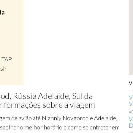
da
, TAP
ish
V
d, Rússia Adelaide, Sul da
V
 Informações sobre a viagem
V
A
gem de avião até Nizhniy Novgorod e Adelaide,
V
D
 escolher o melhor horário e como se entreter em