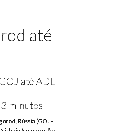
rod até
 GOJ até ADL
13 minutos
gorod, Rússia (GOJ -
 Nizhniy Novgorod)
e