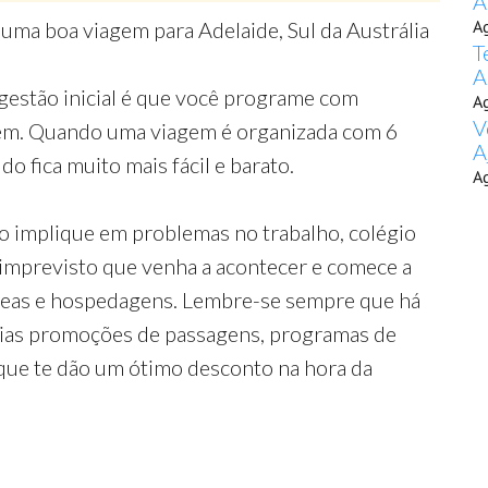
A
A
 uma boa viagem para Adelaide, Sul da Austrália
T
A
gestão inicial é que você programe com
A
V
gem. Quando uma viagem é organizada com 6
A
o fica muito mais fácil e barato.
A
o implique em problemas no trabalho, colégio
 imprevisto que venha a acontecer e comece a
reas e hospedagens. Lembre-se sempre que há
rias promoções de passagens, programas de
que te dão um ótimo desconto na hora da