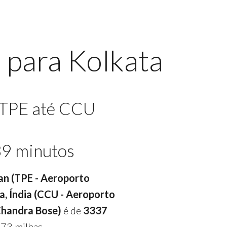
 para Kolkata
 TPE até CCU
39 minutos
wan (TPE - Aeroporto
a, Índia (CCU - Aeroporto
Chandra Bose)
é de
3337
73 milhas