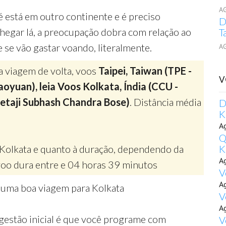
A
é está em outro continente e é preciso
D
chegar lá, a preocupação dobra com relação ao
T
e se vão gastar voando, literalmente.
A
a viagem de volta, voos
Taipei, Taiwan (TPE -
V
oyuan), leia Voos Kolkata, Índia (CCU -
etaji Subhash Chandra Bose)
. Distância média
D
K
A
Q
 Kolkata e quanto à duração, dependendo da
K
A
oo dura entre e 04 horas 39 minutos
V
A
 uma boa viagem para Kolkata
V
A
gestão inicial é que você programe com
V