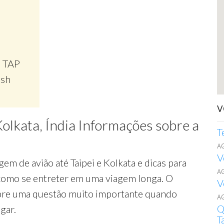
, TAP
ish
V
Kolkata, Índia Informações sobre a
T
A
V
em de avião até Taipei e Kolkata e dicas para
A
 como se entreter em uma viagem longa. O
V
re uma questão muito importante quando
A
Q
gar.
T