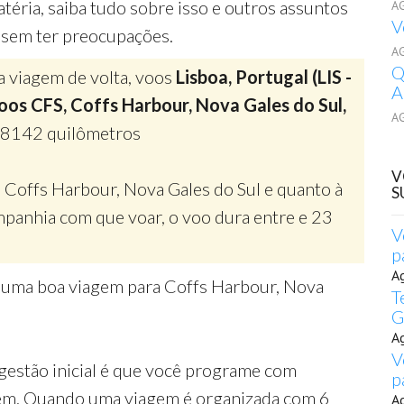
éria, saiba tudo sobre isso e outros assuntos
A
V
r sem ter preocupações.
A
Q
a viagem de volta, voos
Lisboa, Portugal (LIS -
A
oos CFS, Coffs Harbour, Nova Gales do Sul,
A
 18142 quilômetros
V
 Coffs Harbour, Nova Gales do Sul e quanto à
S
panhia com que voar, o voo dura entre e 23
V
p
A
r uma boa viagem para Coffs Harbour, Nova
T
G
A
V
gestão inicial é que você programe com
p
gem. Quando uma viagem é organizada com 6
A