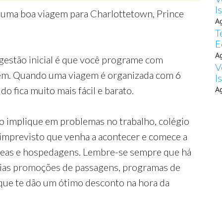
I
r uma boa viagem para Charlottetown, Prince
A
T
E
A
gestão inicial é que você programe com
V
gem. Quando uma viagem é organizada com 6
I
o fica muito mais fácil e barato.
A
o implique em problemas no trabalho, colégio
 imprevisto que venha a acontecer e comece a
reas e hospedagens. Lembre-se sempre que há
rias promoções de passagens, programas de
que te dão um ótimo desconto na hora da