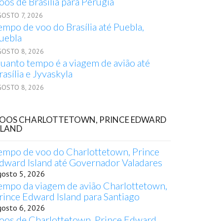
oos de Brasília para Perúgia
GOSTO 7, 2026
empo de voo do Brasília até Puebla,
uebla
GOSTO 8, 2026
uanto tempo é a viagem de avião até
rasília e Jyvaskyla
GOSTO 8, 2026
OOS CHARLOTTETOWN, PRINCE EDWARD
SLAND
empo de voo do Charlottetown, Prince
dward Island até Governador Valadares
gosto 5, 2026
empo da viagem de avião Charlottetown,
rince Edward Island para Santiago
gosto 6, 2026
oos de Charlottetown, Prince Edward