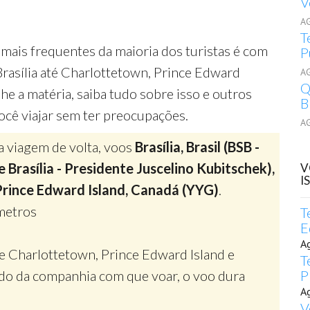
V
A
T
mais frequentes da maioria dos turistas é com
P
Brasília até Charlottetown, Prince Edward
A
Q
e a matéria, saiba tudo sobre isso e outros
B
ocê viajar sem ter preocupações.
A
a viagem de volta, voos
Brasília, Brasil (BSB -
 Brasília - Presidente Juscelino Kubitschek),
V
I
Prince Edward Island, Canadá (YYG)
.
metros
T
E
A
de Charlottetown, Prince Edward Island e
T
do da companhia com que voar, o voo dura
P
A
s
V