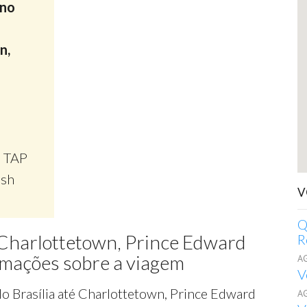
ino
n,
)
, TAP
ish
V
Q
l Charlottetown, Prince Edward
R
rmações sobre a viagem
A
V
o Brasília até Charlottetown, Prince Edward
A