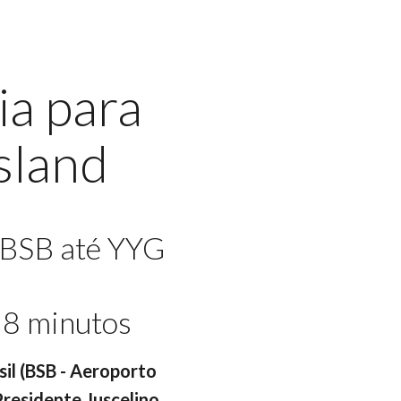
ia para
sland
 BSB até YYG
18 minutos
asil (BSB - Aeroporto
 Presidente Juscelino