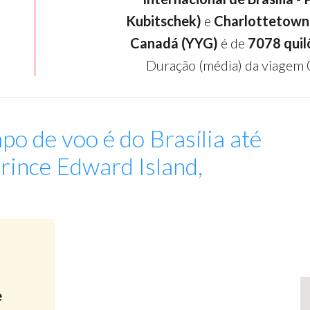
Kubitschek)
e
Charlottetown,
Canadá (YYG)
é de
7078 qui
Duração (média) da viagem 
po de voo é do Brasília até
rince Edward Island,
:
-
e