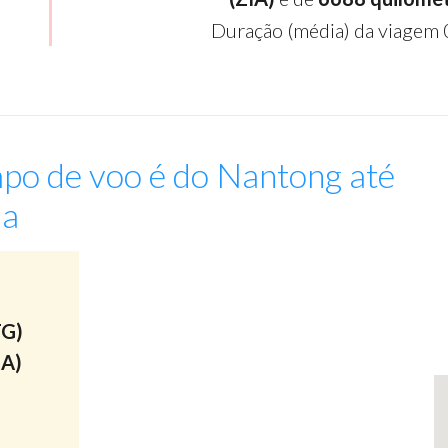
Duração (média) da viagem 
po de voo é do Nantong até
ia
:
TG)
IA)