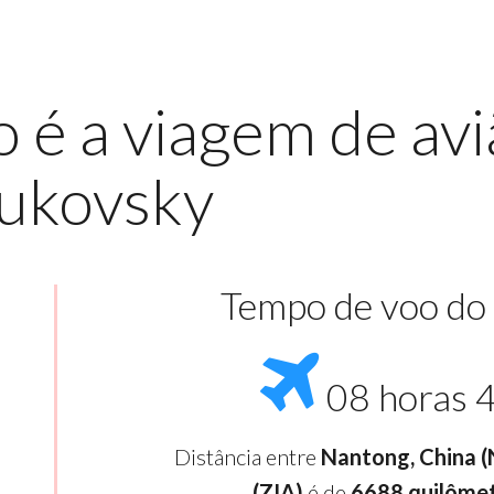
é a viagem de avi
ukovsky
Tempo de voo do
08 horas 
Distância entre
Nantong, China 
(ZIA)
é de
6688 quilôme