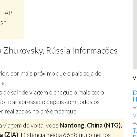
, TAP
ish
 Zhukovsky, Rússia Informações
ior, por mais próximo que o país seja do
V
ia.
 de sair de viagem e chegue o mais cedo
D
H
ão ficar apressado depois com todos os
A
 realizados no pré embarque.
V
A
a viagem de volta, voos
Nantong, China (NTG),
T
a (ZIA)
. Distância média 6688 quilômetros