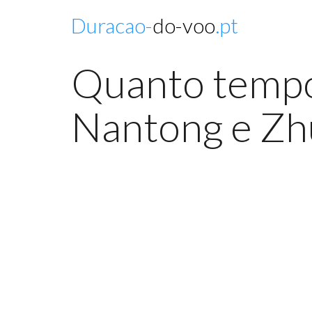
Duracao-
do-voo
.pt
Quanto tempo 
Nantong e Zh