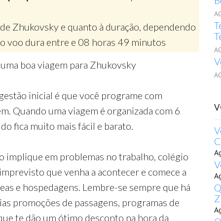
B
A
T
de Zhukovsky e quanto à duração, dependendo
T
o voo dura entre e 08 horas 49 minutos
A
V
r uma boa viagem para Zhukovsky
A
gestão inicial é que você programe com
V
gem. Quando uma viagem é organizada com 6
o fica muito mais fácil e barato.
V
C
A
o implique em problemas no trabalho, colégio
V
 imprevisto que venha a acontecer e comece a
A
reas e hospedagens. Lembre-se sempre que há
Q
Z
rias promoções de passagens, programas de
A
que te dão um ótimo desconto na hora da