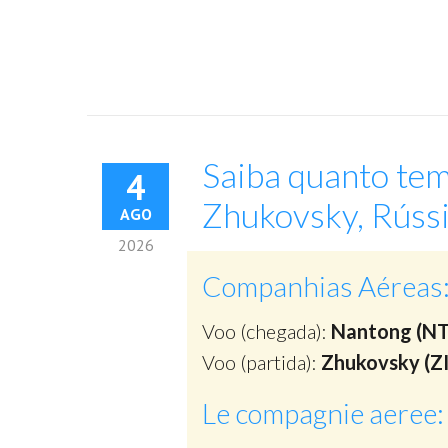
Saiba quanto tem
4
Zhukovsky, Rúss
AGO
2026
Companhias Aéreas
Voo (chegada):
Nantong (N
Voo (partida):
Zhukovsky (Z
Le compagnie aeree: