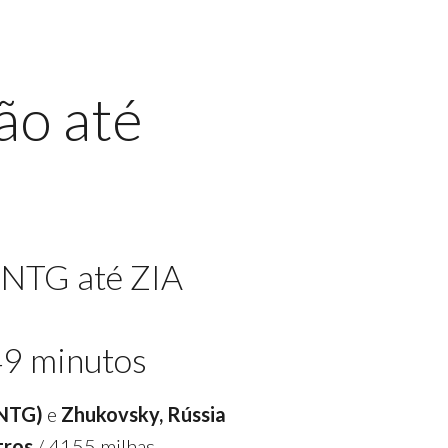
ão até
 NTG até ZIA
49 minutos
(NTG)
e
Zhukovsky, Rússia
tros
/ 4155 milhas