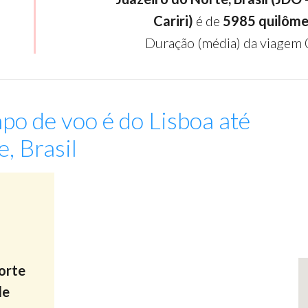
Cariri)
é de
5985 quilôme
Duração (média) da viagem 
po de voo é do Lisboa até
, Brasil
:
orte
de