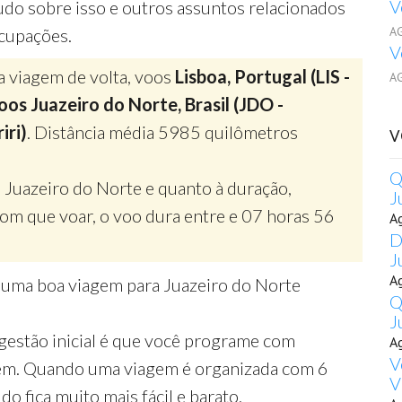
V
udo sobre isso e outros assuntos relacionados
A
ocupações.
V
a viagem de volta, voos
Lisboa, Portugal (LIS -
A
os Juazeiro do Norte, Brasil (JDO -
iri)
. Distância média 5985 quilômetros
V
Q
 Juazeiro do Norte e quanto à duração,
J
m que voar, o voo dura entre e 07 horas 56
A
D
J
A
r uma boa viagem para Juazeiro do Norte
Q
J
gestão inicial é que você programe com
A
V
gem. Quando uma viagem é organizada com 6
V
o fica muito mais fácil e barato.