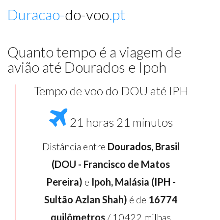
Duracao-
do-voo
.pt
Quanto tempo é a viagem de
avião até Dourados e Ipoh
Tempo de voo do DOU até IPH
21 horas 21 minutos
Distância entre
Dourados, Brasil
(DOU - Francisco de Matos
Pereira)
e
Ipoh, Malásia (IPH -
Sultão Azlan Shah)
é de
16774
quilômetros
/ 10422 milhas