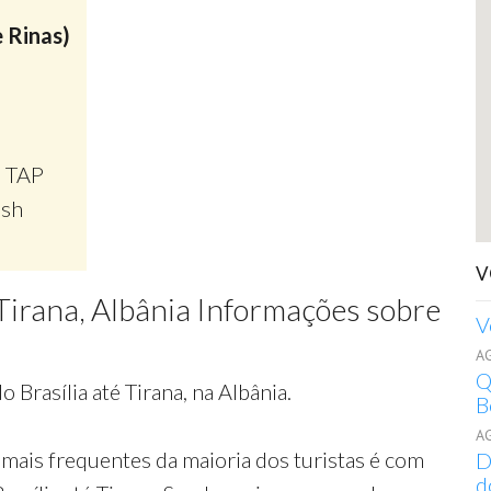
 Rinas)
, TAP
ish
V
l Tirana, Albânia Informações sobre
V
A
Q
 Brasília até Tirana, na Albânia.
B
A
mais frequentes da maioria dos turistas é com
D
d