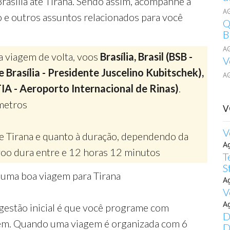
rasília até Tirana. Sendo assim, acompanhe a
A
o e outros assuntos relacionados para você
Q
B
A
a viagem de volta, voos
Brasília, Brasil (BSB -
V
 Brasília - Presidente Juscelino Kubitschek),
A
TIA - Aeroporto Internacional de Rinas)
.
metros
V
V
de Tirana e quanto à duração, dependendo da
A
oo dura entre e 12 horas 12 minutos
T
S
 uma boa viagem para Tirana
A
V
A
gestão inicial é que você programe com
D
gem. Quando uma viagem é organizada com 6
D