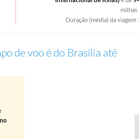
milhas
Duração (média) da viagem 
po de voo é do Brasília até
:
-
e
ino