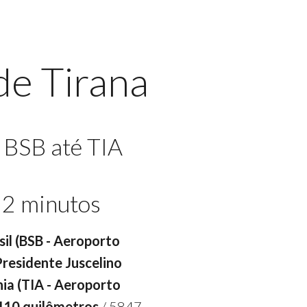
de Tirana
 BSB até TIA
12 minutos
asil (BSB - Aeroporto
 Presidente Juscelino
nia (TIA - Aeroporto
410 quilômetros
/ 5847