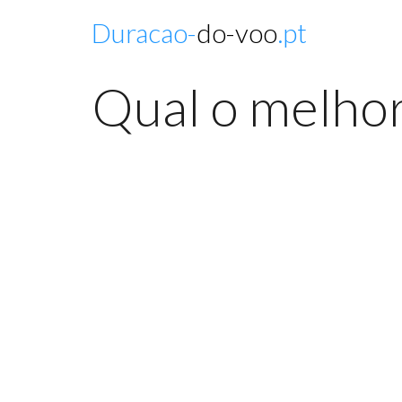
Duracao-
do-voo
.pt
Qual o melhor 