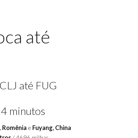
oca até
 CLJ até FUG
54 minutos
a, Romênia
e
Fuyang, China
tros
/ 4696 milhas