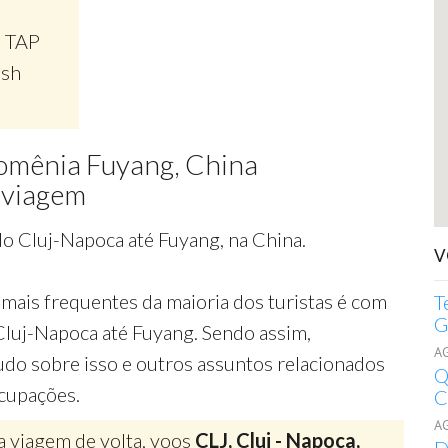
, TAP
ish
omênia Fuyang, China
 viagem
o Cluj-Napoca até Fuyang, na China.
V
mais frequentes da maioria dos turistas é com
T
G
Cluj-Napoca até Fuyang. Sendo assim,
A
udo sobre isso e outros assuntos relacionados
Q
ocupações.
C
A
a viagem de volta, voos
CLJ, Cluj - Napoca,