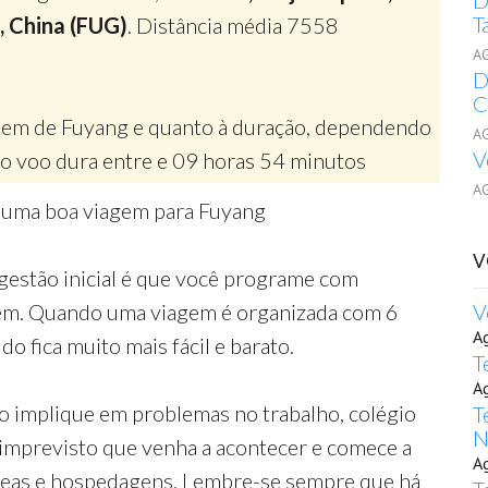
D
T
, China (FUG)
. Distância média 7558
A
D
C
aem de Fuyang e quanto à duração, dependendo
A
V
o voo dura entre e 09 horas 54 minutos
A
r uma boa viagem para Fuyang
V
gestão inicial é que você programe com
gem. Quando uma viagem é organizada com 6
V
A
o fica muito mais fácil e barato.
T
A
o implique em problemas no trabalho, colégio
T
N
 imprevisto que venha a acontecer e comece a
A
reas e hospedagens. Lembre-se sempre que há