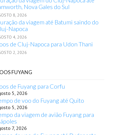
uração da viagem do Cluj-Napoca até
amworth, Nova Gales do Sul
GOSTO 8, 2026
uração da viagem até Batumi saindo do
luj-Napoca
GOSTO 4, 2026
oos de Cluj-Napoca para Udon Thani
GOSTO 2, 2026
OOS FUYANG
oos de Fuyang para Corfu
gosto 5, 2026
empo de voo do Fuyang até Quito
gosto 5, 2026
empo da viagem de avião Fuyang para
ápoles
gosto 7, 2026