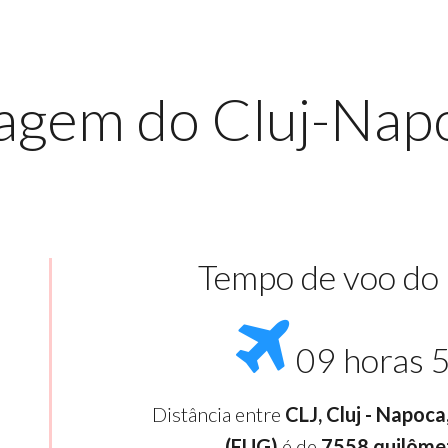
agem do Cluj-Nap
Tempo de voo do
09 horas 
Distância entre
CLJ, Cluj - Napoc
(FUG)
é de
7558 quilôme