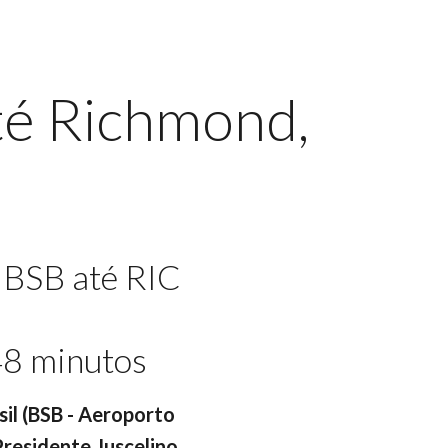
até Richmond,
 BSB até RIC
48 minutos
asil (BSB - Aeroporto
 Presidente Juscelino