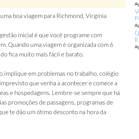
A
V
r uma boa viagem para Richmond, Virgínia
P
A
Q
gestão inicial é que você programe com
R
gem. Quando uma viagem é organizada com 6
A
o fica muito mais fácil e barato.
o implique em problemas no trabalho, colégio
 imprevisto que venha a acontecer e comece a
reas e hospedagens. Lembre-se sempre que há
rias promoções de passagens, programas de
que te dão um ótimo desconto na hora da