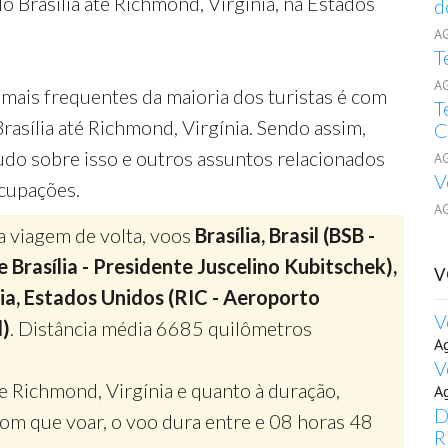
o Brasília até Richmond, Virgínia, na Estados
d
A
T
A
mais frequentes da maioria dos turistas é com
T
rasília até Richmond, Virgínia. Sendo assim,
C
udo sobre isso e outros assuntos relacionados
A
V
ocupações.
A
a viagem de volta, voos
Brasília, Brasil (BSB -
 Brasília - Presidente Juscelino Kubitschek),
V
ia, Estados Unidos (RIC - Aeroporto
V
d)
. Distância média 6685 quilômetros
A
V
e Richmond, Virgínia e quanto à duração,
A
D
m que voar, o voo dura entre e 08 horas 48
R