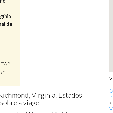
ino
gínia
nal de
, TAP
ish
V
Q
 Richmond, Virgínia, Estados
B
sobre a viagem
A
V