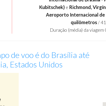
Kubitschek)
e
Richmond, Virgíni
Aeroporto Internacional d
quilômetros
/ 41
Duração (média) da viagem 
po de voo é do Brasília até
ia, Estados Unidos
:
-
e