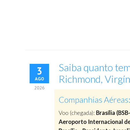
Saiba quanto tem
3
Richmond, Virgín
AGO
2026
Companhias Aéreas
Voo (chegada):
Brasília (BSB
Aeroporto Internacional d