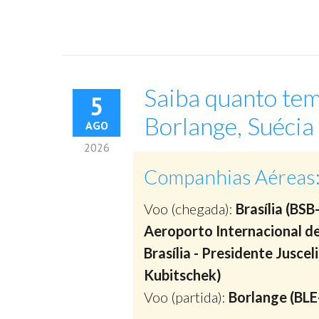
Saiba quanto tem
5
Borlange, Suécia
AGO
2026
Companhias Aéreas
Voo (chegada):
Brasília (BSB
Aeroporto Internacional d
Brasília - Presidente Juscel
Kubitschek)
Voo (partida):
Borlange (BLE