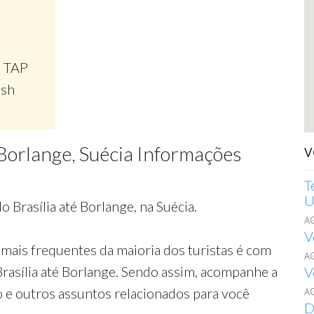
, TAP
ish
l Borlange, Suécia Informações
V
T
U
 Brasília até Borlange, na Suécia.
A
V
mais frequentes da maioria dos turistas é com
A
Brasília até Borlange. Sendo assim, acompanhe a
V
o e outros assuntos relacionados para você
A
D