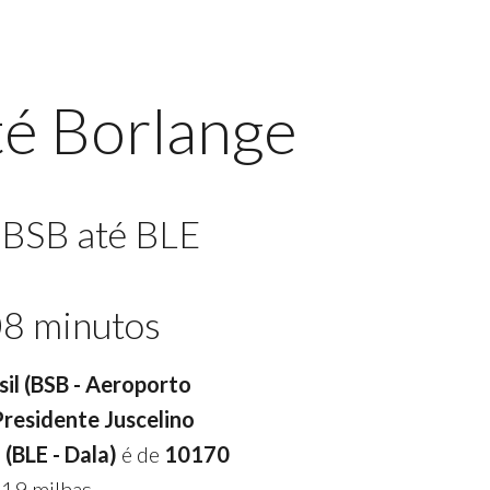
té Borlange
 BSB até BLE
08 minutos
asil (BSB - Aeroporto
 Presidente Juscelino
 (BLE - Dala)
é de
10170
19 milhas