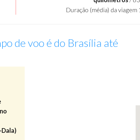
Duração (média) da viagem 
po de voo é do Brasília até
:
-
e
ino
-Dala)