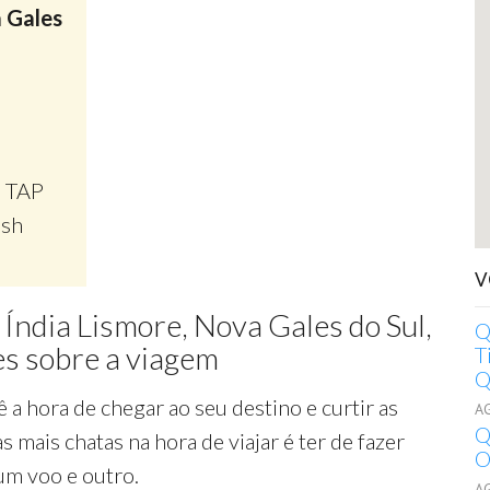
 Gales
, TAP
ish
V
 Índia Lismore, Nova Gales do Sul,
Q
es sobre a viagem
T
Q
ê a hora de chegar ao seu destino e curtir as
A
Q
as mais chatas na hora de viajar é ter de fazer
O
um voo e outro.
A