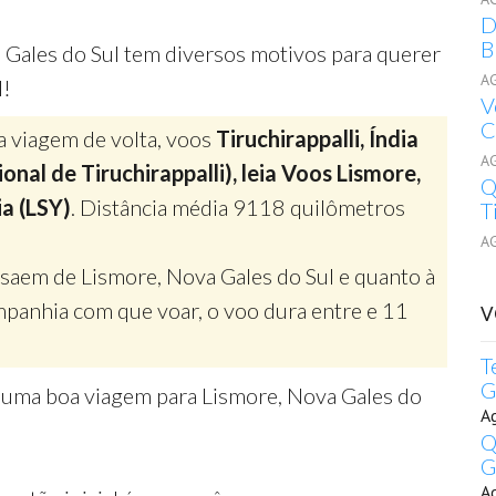
D
B
 Gales do Sul tem diversos motivos para querer
A
l!
V
C
a viagem de volta, voos
Tiruchirappalli, Índia
A
nal de Tiruchirappalli), leia Voos Lismore,
Q
ia (LSY)
. Distância média 9118 quilômetros
T
A
 saem de Lismore, Nova Gales do Sul e quanto à
panhia com que voar, o voo dura entre e 11
V
T
G
r uma boa viagem para Lismore, Nova Gales do
A
Q
G
A