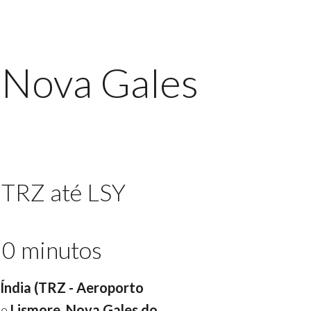
 Nova Gales
 TRZ até LSY
50 minutos
, Índia (TRZ - Aeroporto
e
Lismore, Nova Gales do