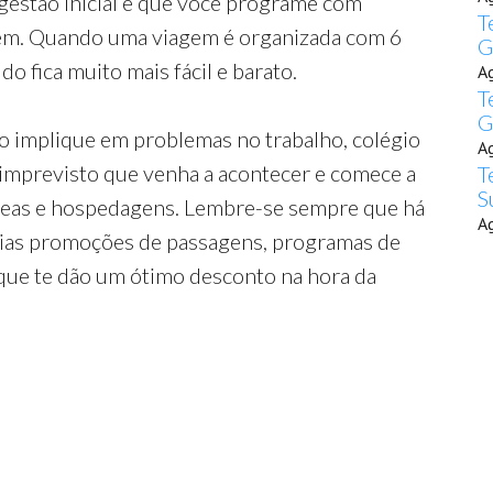
gestão inicial é que você programe com
T
gem. Quando uma viagem é organizada com 6
G
o fica muito mais fácil e barato.
A
T
G
o implique em problemas no trabalho, colégio
A
 imprevisto que venha a acontecer e comece a
T
S
reas e hospedagens. Lembre-se sempre que há
A
rias promoções de passagens, programas de
que te dão um ótimo desconto na hora da