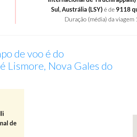
Sul, Austrália (LSY)
é de
9118 q
Duração (média) da viagem 
po de voo é do
até Lismore, Nova Gales do
:
li
nal de