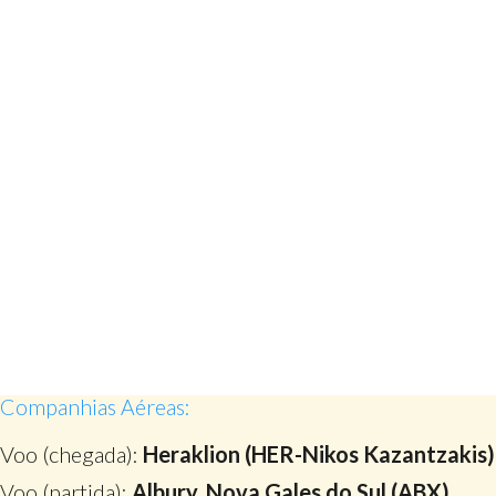
Companhias Aéreas:
Voo (chegada):
Heraklion (HER-Nikos Kazantzakis)
Voo (partida):
Albury, Nova Gales do Sul (ABX)